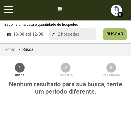
0
BUSCAR
10/08 até 12/08
2 hóspedes
Home
Busca
1
2
3
Busca
Cadastro
Pagamento
Nenhum resultado para sua busca, tente
um período diferente.